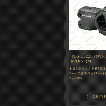
TDS-D622-8FOV/-3
M/DIN+(M)
| 材質 | 3D 鍛造鋁 |車把手孔徑| Φ3
50mm | 角度 | 0| 高度 | 36m
黑色或銀色
查看詳細