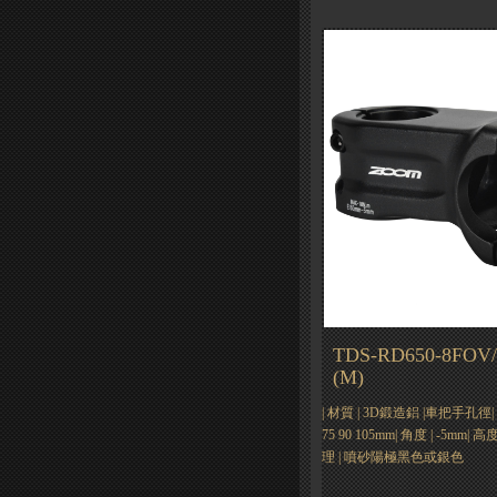
TDS-RD650-8FOV/
(M)
| 材質 | 3D鍛造鋁 |車把手孔徑| Φ3
75 90 105mm| 角度 | -5mm| 高
理 | 噴砂陽極黑色或銀色