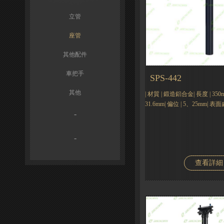
立管
座管
其他配件
車把手
SPS-442
其他
| 材質 | 鍛造鋁合金| 長度 | 350mm|
31.6mm| 偏位 | 5、25mm|
-
-
查看詳細