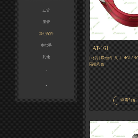
立管
座管
其他配件
車把手
AT-161
其他
| 材質 | 鍛造鋁 | 尺寸 | Φ31.8 
陽極彩色
-
-
查看詳細