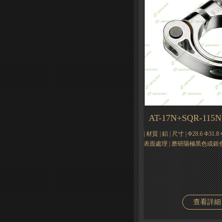
AT-17N+SQR-115N
| 材質 | 鋁 | 尺寸 | Φ28.6 Φ31.8 
表面處理 | 磨研陽極黑色或銀
查看詳細