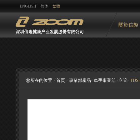
ENGLISH
简体
繁體
關於信隆
您所在的位置 -
首頁
-
事業部產品
-
車手事業部
-
立管
-
TDS-