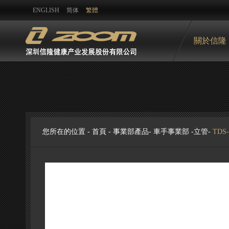
ENGLISH
简体
繁體
關於信隆
您所在的位置 -
首頁
-
事業部產品
-
車手事業部
-
立管
-
TDS-