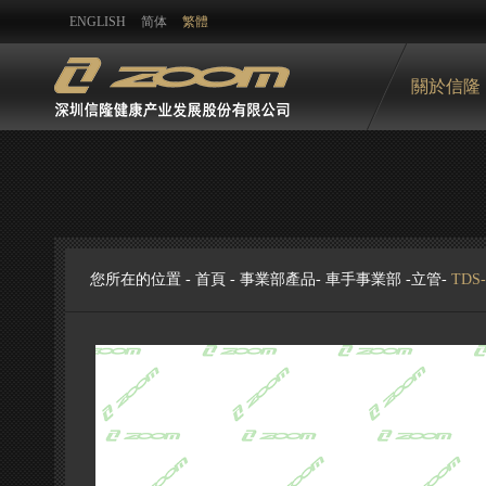
ENGLISH
简体
繁體
關於信隆
您所在的位置 -
首頁
-
事業部產品
-
車手事業部
-
立管
-
TDS-