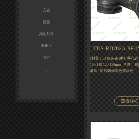
立管
座管
其他配件
車把手
TDS-RD702A-8FO
其他
| 材質 | 3D 鍛造鋁 |車把手孔徑| Φ3
100 110 120 130mm | 角度 | -1
-
處理 | 噴砂陽極黑色或銀色
-
查看詳細