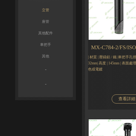
立管
座管
其他配件
車把手
MX-C784-2/FS/IS
其他
| 材質 | 壓鑄鋁 / 鐵 |車把手孔徑| 
32mm| 高度 | 145mm | 表
-
色或電鍍
-
查看詳細