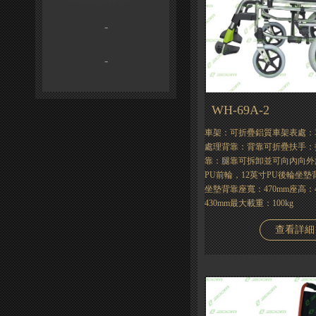
-
-
WH-69A-2
車架：可折疊鋁質車架表處：
處理背靠：背靠可折疊扶手：
靠：腿靠可拆卸並可向內向外
PU前輪，12英寸PU後輪坐
坐墊背靠座寬：470mm座高：
430mm最大載重：100kg
查看詳細