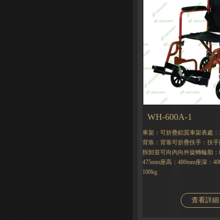
WH-600A-1
車架：可折疊鋁質車架表處：
背靠：背靠可折疊扶手：扶手
拆卸並可向內向外旋轉輪胎：
475mm座高：480mm座深：4
100kg
查看詳細