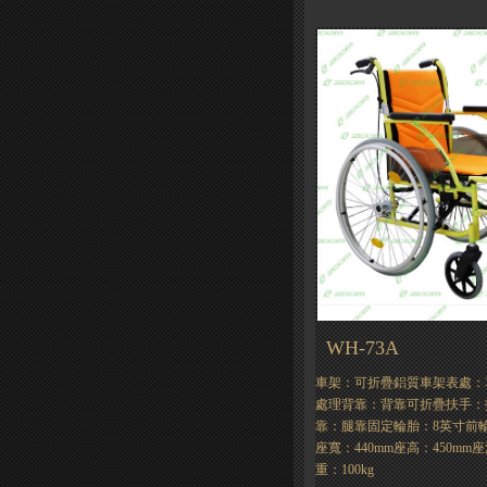
WH-73A
車架：可折疊鋁質車架表處：
處理背靠：背靠可折疊扶手：
靠：腿靠固定輪胎：8英寸前輪，
座寬：440mm座高：450mm
重：100kg