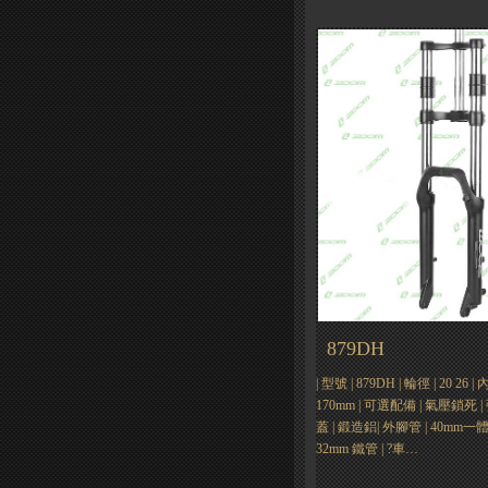
879DH
| 型號 | 879DH | 輪徑 | 20 26
170mm | 可選配備 | 氣壓鎖死 |
蓋 | 鍛造鋁| 外腳管 | 40mm
32mm 鐵管 | ?車…