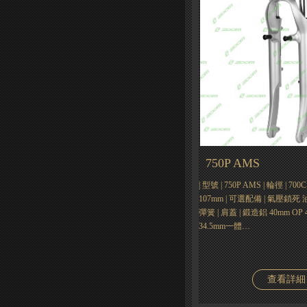
750P AMS
| 型號 | 750P AMS | 輪徑 | 7
107mm | 可選配備 | 氣壓鎖死 
彈簧 | 肩蓋 | 鍛造鋁 40mm OP 4
34.5mm一體…
查看詳細