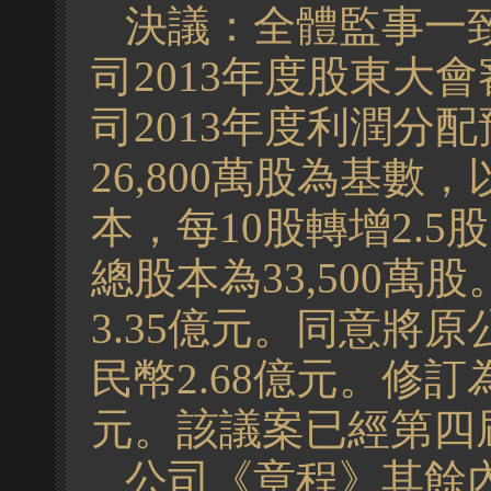
決議
：全體監事一
司2013年度股東大
司
201
3年度利潤分配預
26,800萬股為基
本，每10股轉增2.5
總股本為33,500
3.35億元。同意將
民幣2.68億元。修訂
元。該議案已經第四
公司《章程》其餘