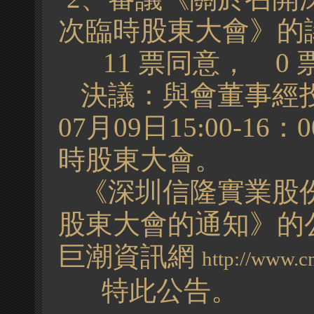
次臨時股東大會》的
11 票同意， 0
決議
：與會董事經投
07
月
09
日
15
:
0
0
-16：
時股東大會。
《
深圳信隆實業股
股東大會的通知》的
巨潮資訊網
http://www.c
特此公告。