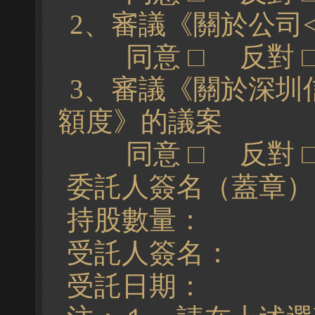
2、
審議《關於公司
同意
□
反對
3
、
審議《
關
於深圳
額
度》的
議
案
同意
□
反對
委託人簽名（蓋章）
持股數量：
股
受託人簽名：
身
受託日期：