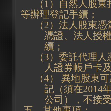
（
1
）自然人股東
等辦理登記手續；
（
2
）法人股東憑
憑證、法人授
續；
（
3
）委託代理人
人證券帳戶卡
（
4
） 異地股東
記（須在
2014
公司），不接
五、其他事項：