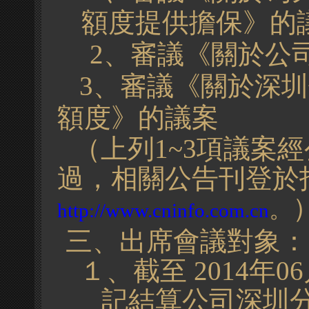
額度提供擔保》的
2、審議《關於公
3
、
審議《
關
於深圳
額
度》的
議
案
（上列
1~3
項議案經
過，相關公告刊登於
。
http://www.cninfo.com.cn
三、出席會議對象：
１、截至
2014
年0
記結算公司深圳