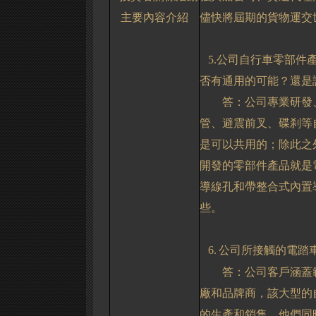
主要內容介紹
儘快將屆期的貨物運交
5.
公司
自行車零部件
否有通用的可能？還是
答：公司專業研發
管、避震前叉、碟刹等
是可以共用的；除此之
開發的零部件產品就是
導線孔和帶整合式內置
些。
6.
公司所接觸的電踏
答：公司客戶涵蓋
廠和品牌商，該大型的
的生產和銷售，他們同