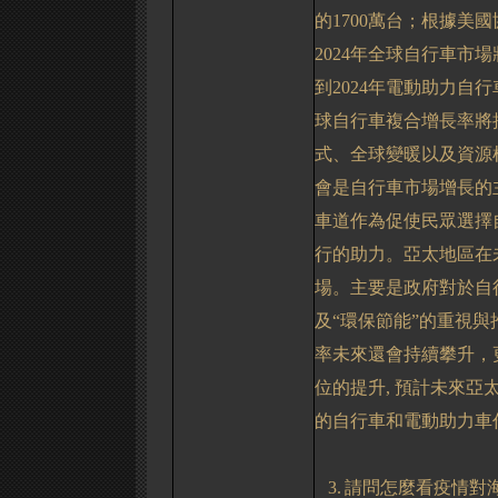
的
1700
萬台；根據美國
2024
年全球自行車市場
到
2024
年電動助力自行
球自行車複合增長率將
式、全球變暖以及資源
會是自行車市場增長的
車道作為促使民眾選擇
行的助力。亞太地區在
場。主要是政府對於自
及“環保節能”的重視
率未來還會持續攀升，
位的提升
,
預計未來亞
的自行車和電動助力車
3.
請問怎麼看疫情對