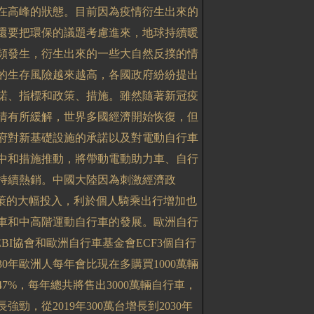
在高峰的狀態。目前因為疫情衍生出來的
還要把環保的議題考慮進來，地球持續暖
頻發生，衍生出來的一些大自然反撲的情
的生存風險越來越高，各國政府紛紛提出
諾、指標和政策、措施。雖然隨著新冠疫
情有所緩解，世界多國經濟開始恢復，但
府對新基礎設施的承諾以及對電動自行車
中和措施推動，將帶動電動助力車、自行
持續熱銷。中國大陸因為刺激經濟政
政策的大幅投入，利於個人騎乘出行增加也
車和中高階運動自行車的發展。歐洲自行
BI
協會和歐洲自行車基金會
ECF3
個自行
30
年歐洲人每年會比現在多購買
1000
萬輛
47%
，每年總共將售出
3000
萬輛自行車，
長強勁，從
2019
年
300
萬台增長到
2030
年