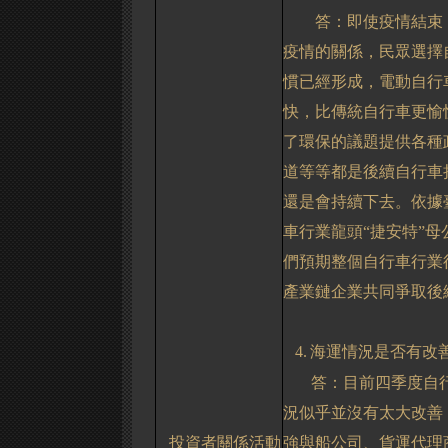
答：即使疫情結束
疫情的關係，民眾選擇
慣已經形成，電動自行
快，比傳統自行車更愉
了環保的議題提供各種
道等等都是後續自行車
還是會持續下去。依據
車行業龍頭“捷安特”
們預期整個自行車行業
產業鏈企業共同爭取後
4.
海運情況是否有改
答：目前四季度自
況似乎並沒有太大改善
投資者關係活動
強與船公司、貨運代理