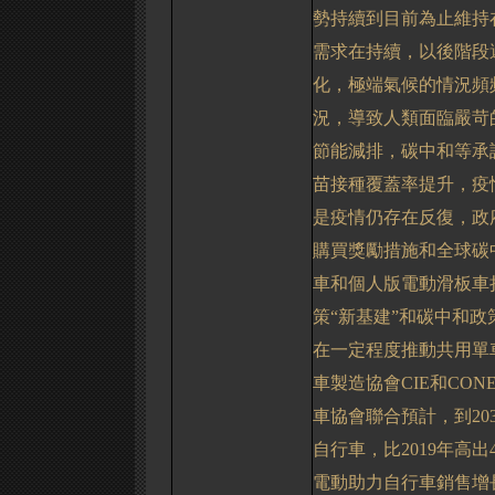
勢持續到目前為止維持
需求在持續，以後階段
化，極端氣候的情況頻
況，導致人類面臨嚴苛
節能減排，碳中和等承
苗接種覆蓋率提升，疫
是疫情仍存在反復，政
購買獎勵措施和全球碳
車和個人版電動滑板車
策“新基建”和碳中和
在一定程度推動共用單
車製造協會
CIE
和
CONE
車協會聯合預計，到
20
自行車，比
2019
年高出
電動助力自行車銷售增