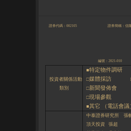
證券代碼：002105 證券簡稱：信隆
編號：2021-010
特定物件調研
■
媒體採訪
投資者關係活動
□
新聞發佈會
類別
□
現場參觀
□
其它
（
電話會議
■
中泰證券研究所
張
頂天投資
張超