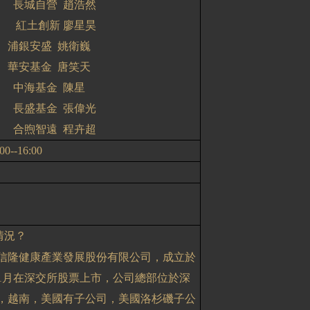
長城自營
趙浩然
紅土創新
廖星昊
浦銀安盛
姚衛巍
華安基金
唐笑天
中海基金
陳星
長盛基金
張偉光
合煦智遠
程卉超
00--16:00
情況？
信隆健康產業發展股份有限公司，成立於
1
月在深交所股票上市，公司總部位於深
，越南，美國有子公司，美國洛杉磯子公