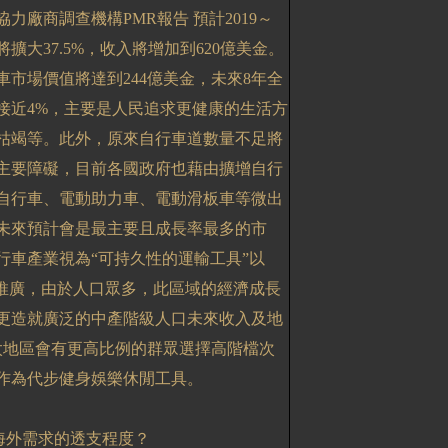
協力廠商調查機構
PMR
報告
預計
2019
～
將擴大
37.5%
，收入將增加到
620
億美金。
車市場價值將達到
244
億美金，未來
8
年全
接近
4%
，主要是人民追求更健康的生活方
枯竭等。此外，原來自行車道數量不足將
主要障礙，目前各國政府也藉由擴增自行
自行車、電動助力車、電動滑板車等微出
未來預計會是最主要且成長率最多的市
行車產業視為“可持久性的運輸工具”以
與推廣，由於人口眾多，此區域的經濟成長
更造就廣泛的中產階級人口未來收入及地
太地區會有更高比例的群眾選擇高階檔次
作為代步健身娛樂休閒工具。
海外需求的透支程度？