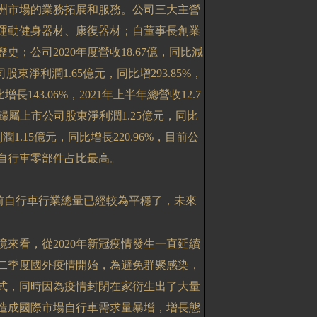
洲市場的業務拓展和服務。公司三大主營
運動健身器材、康復器材；自董事長創業
歷史；公司
2020
年度營收
18.67
億，同比減
司股東淨利潤
1.65
億元，同比增
293.85%
，
比增長
143.06%
，
2021
年上半年總營收
12.7
歸屬上市公司股東淨利潤
1.25
億元，同比
利潤
1.15
億元，同比增長
220.96%
，目前公
自行車零部件占比最高。
前自行車行業總量已經較為平穩了，未來
境來看，從
2020
年新冠疫情發生一直延續
二季度國外疫情開始，為避免群聚感染，
式，同時因為疫情封閉在家衍生出了大量
造成國際市場自行車需求量暴增，增長態