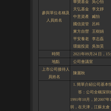
華寶基金
吳心怡
天弘基金
李文靜
參與單位名稱及
中意資產
臧怡
人員姓名
國信資管
呂科
東方自營
王樹娟
平安養老
李志磊
環懿投資
吳加昊
時間
2021
年
09
月
24
日，
15:
地點
公司會議室
上市公司接待人
陳麗秋
員姓名
1.
簡單介紹公司基本
答：公司全稱深圳
1991
年
10
月，於
2007
年
圳，在天津，江蘇太倉