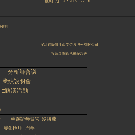
更新日期：2021/11/9 16:25:31
健康
深圳信隆健康產業發展股份有限公司
投資者關係活動記錄表
分析師會議
□
業績說明會
□
路演活動
□
）
帆
華泰證券資管
逯海燕
農銀匯理
周寧