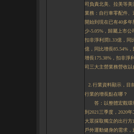
司負責北美、拉美等美
業務：自行車零配件、
開始到現在已有
40
多年
少
-5.05%
，歸屬上市公
扣非淨利潤
1.33
億，同
億，同比增長
85.54%
，
增長
175.38%
，扣非淨
司三大主營業務營收以
2.
行業資料顯示，目
行業的增長點在哪？
答：以整體宏觀環
到
2021
三季度，
2020
年
大眾採取獨立的出行方
戶外運動健身的需求，