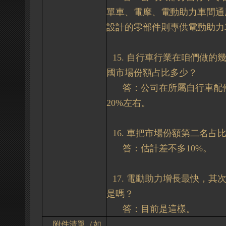
單車、電摩、電動助力車間通
設計的零部件則專供電動助力
15.
自行車行業在咱們做的
國市場份額占比多少？
答：
公司在所屬自行車配
20%
左右。
16.
車把市場份額第二名占
答：估計
差不多
10%
。
17.
電動助力增長最快，其
是嗎？
答：
目前是這樣。
附件清單（如