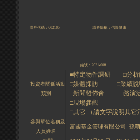
證券代碼：002105 證券簡稱：信隆健康
編號：2021-008
特定物件調研
分析
■
□
媒體採訪
業績說
□
□
投資者關係活動
新聞發佈會
路演
□
□
類別
現場參觀
□
其它
（
請文字說明其它
□
參與單位名稱及
富國基金管理有限公司
孫
人員姓名