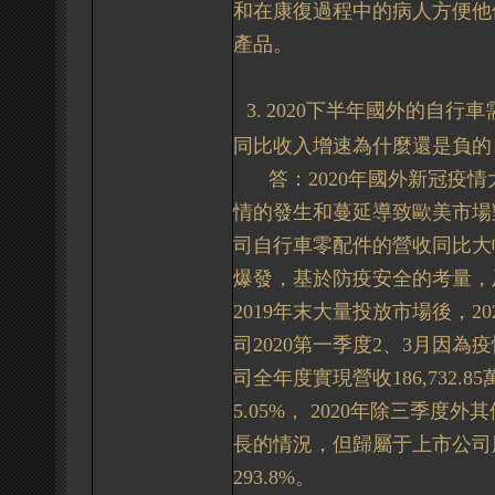
和在康復過程中的病人方便他
產品。
3.
2020
下半年國外的自行車
同比收入增速為什麼還是負的
答：
2020
年國外新冠疫情
情的發生和蔓延導致歐美市場
司自行車零配件的營收同比大
爆發，基於防疫安全的考量，
20
19
年末大量投放市場後，
20
司
2020
第一季度
2
、
3
月因為疫
司全年度實現營收
186,732.85
5.05%
，
2020
年除三季度外其
長的情況，但歸屬于上市公司
293.8%
。