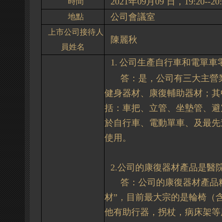
2021
年
09
月
09
日，
19:20--20
時間
公司會議室
地點
上市公司接待人
陳麗秋
員姓名
1.
公司生產自行車和電單車
答：是，公司有三大主營
健身器材、康復輔助器材；其
括：車把、立管、坐墊管、避
於自行車、電動單車、及最先
使用。
2.
公司的康復器材產品是
醫
答：公司的康復器材產品
材”，目前最大宗的是輪椅（
他有助行器，拐杖，病床架等