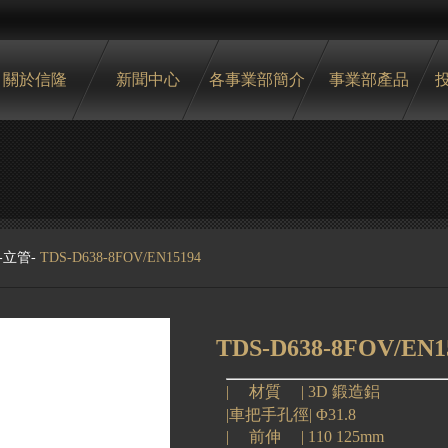
關於信隆
新聞中心
各事業部簡介
事業部產品
-
立管
-
TDS-D638-8FOV/EN15194
TDS-D638-8FOV/EN1
| 材質 |
3D 鍛造鋁
|車把手孔徑|
Φ31.8
|
前伸
| 110 125mm