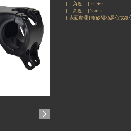
|
角度
|
0°~60°
|
高度
| 38
mm
| 表面處理 |
噴砂陽極黑色或銀