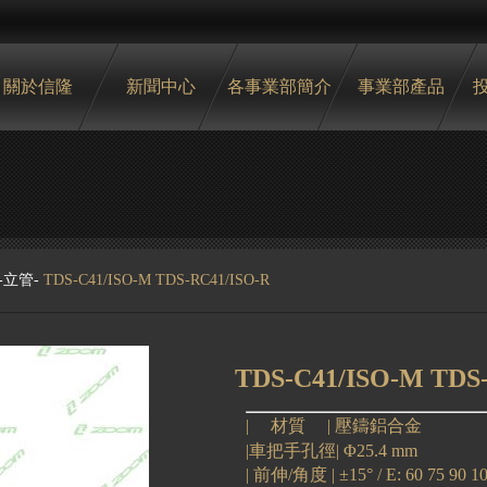
關於信隆
新聞中心
各事業部簡介
事業部產品
-
立管
-
TDS-C41/ISO-M TDS-RC41/ISO-R
TDS-C41/ISO-M TDS
| 材質 |
壓鑄鋁合金
|車把手孔徑|
Φ25.4 mm
|
前伸/
角度
|
±15° / E: 60 75 90 